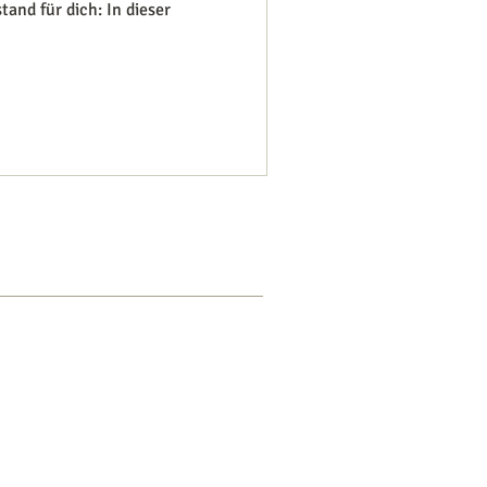
and für dich: In dieser
EHR
LOG IN
iner
Datenschutzerklärung
verarbeitet.
 meiner Website sind zum Teil aus