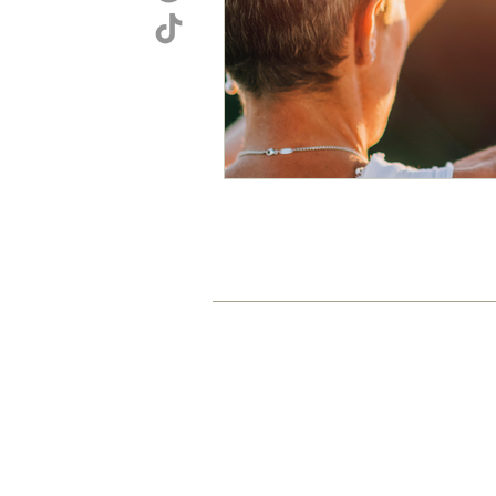
HOME
AKADEMIE
GRA
© 2015-2026 by Sarah Jasmin Cartsbur
www.sarahcartsburg.com
sarah@sarahcartsburg.com