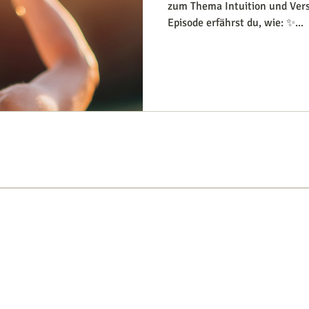
zum Thema Intuition und Verst
Episode erfährst du, wie: ✨...
TIS
EVENTS
BÜCHER
APP
ÜBER
M
g
* Alle deine Daten werden gemäß me
Datenschutzerklärung
Kontakt & Impressum
**Namen und Bilder von Personen auf
AGB
Datenschutzgründen geändert.
Newsletter