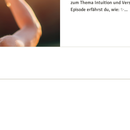
zum Thema Intuition und Verst
Episode erfährst du, wie: ✨...
TIS
EVENTS
BÜCHER
APP
ÜBER
M
g
* Alle deine Daten werden gemäß me
Datenschutzerklärung
Kontakt & Impressum
**Namen und Bilder von Personen auf
AGB
Datenschutzgründen geändert.
Newsletter