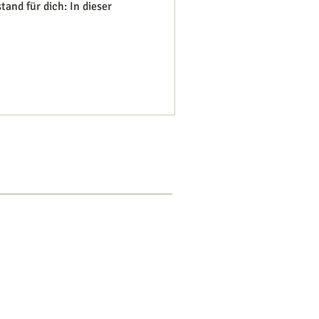
and für dich: In dieser
EHR
LOG IN
iner
Datenschutzerklärung
verarbeitet.
 meiner Website sind zum Teil aus