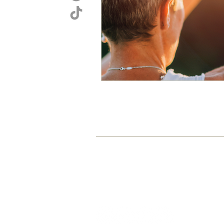
HOME
AKADEMIE
GRA
© 2015-2026 by Sarah Jasmin Cartsbur
www.sarahcartsburg.com
sarah@sarahcartsburg.com