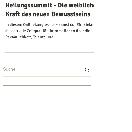
Heilungssummit - Die weibliche
Kraft des neuen Bewusstseins
In diesem Onlinekongress bekommst du: Einblicke in
die aktuelle Zeitqualität. Informationen über die
Persönlichkeit, Talente und...
©
2015-2026
by Sarah Jasmin Cartsburg
www.sarahcartsburg.com
sarah@sarahcartsburg.com