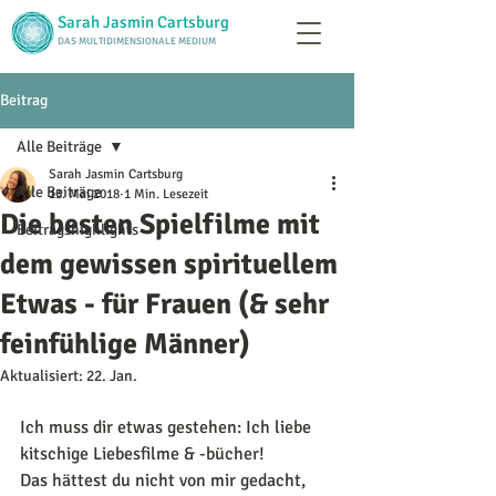
Sarah Jasmin Cartsburg
DAS MULTIDIMENSIONALE MEDIUM
Beitrag
Alle Beiträge
Sarah Jasmin Cartsburg
Alle Beiträge
13. Mai 2018
1 Min. Lesezeit
Die besten Spielfilme mit
Beitragshighlights
dem gewissen spirituellem
Etwas - für Frauen (& sehr
feinfühlige Männer)
Aktualisiert:
22. Jan.
Ich muss dir etwas gestehen: Ich liebe 
kitschige Liebesfilme & -bücher!
Das hättest du nicht von mir gedacht, 