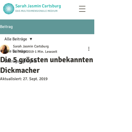
Sarah Jasmin Cartsburg
DAS MULTIDIMENSIONALE MEDIUM
Beitrag
Alle Beiträge
Sarah Jasmin Cartsburg
Alle Beiträge
16. März 2019
1 Min. Lesezeit
Die 5 grössten unbekannten
Beitragshighlights
Dickmacher
Aktualisiert:
27. Sept. 2019