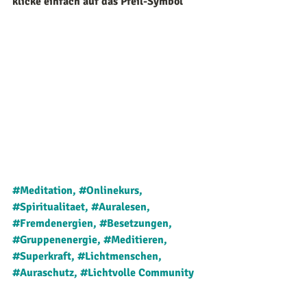
klicke einfach auf das Pfeil-Symbol
#Meditation
, 
#Onlinekurs
, 
#Spiritualitaet
, 
#A
uralesen, 
#
Fremdenergien, 
#B
esetzungen, 
#Gruppenenergie
, 
#Meditieren
, 
#Superkraft
, 
#Lichtmenschen
, 
#A
uraschutz, 
#Lichtvolle Community