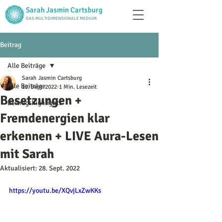
Sarah Jasmin Cartsburg
DAS MULTIDIMENSIONALE MEDIUM
Beitrag
Alle Beiträge
Sarah Jasmin Cartsburg
Alle Beiträge
15. Sept. 2022
1 Min. Lesezeit
Besetzungen +
Beitragshighlights
Fremdenergien klar
erkennen + LIVE Aura-Lesen
mit Sarah
Aktualisiert:
28. Sept. 2022
https://youtu.be/XQvjLxZwKKs