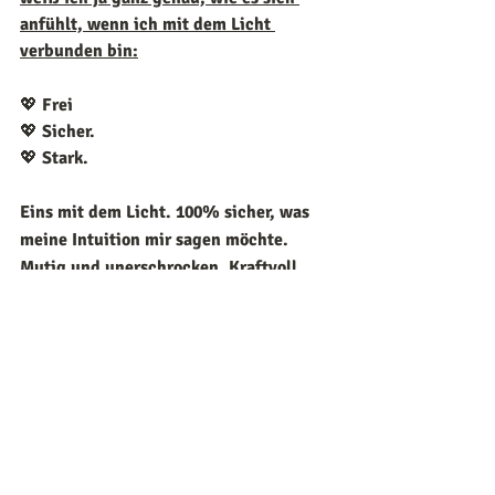
anfühlt, wenn ich mit dem Licht 
verbunden bin:
💖 
Frei
💖 
Sicher.
💖 
Stark.
Eins mit dem Licht. 100% sicher, was 
meine Intuition mir sagen möchte.
Mutig und unerschrocken. Kraftvoll. 
Voller Selbstvertrauen, denn ich weiß, 
dass das Licht stärker ist als alles 
andere. 
Glücklich darüber, hier sein zu 
dürfen zu dieser magischen Zeit.
Eingeklinkt mit den Kosmischen 
„Zufällen“, die alles einfach wunderbar 
machen. 
Verbunden mit den tollsten 
Freunden, die man sich wünschen 