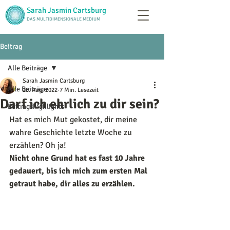
Sarah Jasmin Cartsburg
DAS MULTIDIMENSIONALE MEDIUM
Beitrag
Alle Beiträge
Sarah Jasmin Cartsburg
Alle Beiträge
25. Aug. 2022
7 Min. Lesezeit
Darf ich ehrlich zu dir sein?
Beitragshighlights
Hat es mich Mut gekostet, dir meine 
wahre Geschichte letzte Woche zu 
erzählen? Oh ja!
Nicht ohne Grund hat es fast 10 Jahre 
gedauert, bis ich mich zum ersten Mal 
getraut habe, dir alles zu erzählen.