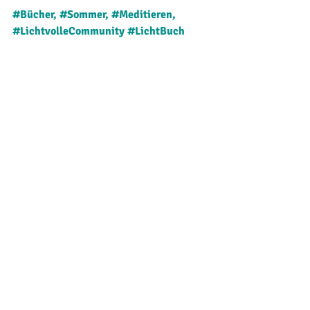
#Bücher
, 
#Sommer
, 
#Meditieren
, 
#LichtvolleCommunity
#Licht
Buch
Aktuelle Beiträge
Alle ansehen