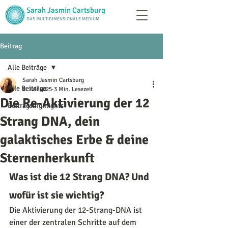
Sarah Jasmin Cartsburg
DAS MULTIDIMENSIONALE MEDIUM
Beitrag
Alle Beiträge
Sarah Jasmin Cartsburg
Alle Beiträge
8. Juli 2025
3 Min. Lesezeit
Die Re-Aktivierung der 12
Beitragshighlights
Strang DNA, dein
galaktisches Erbe & deine
Sternenherkunft
Was ist die 12 Strang DNA? Und 
wofür ist sie wichtig?
Die Aktivierung der 12-Strang-DNA ist 
einer der zentralen Schritte auf dem 