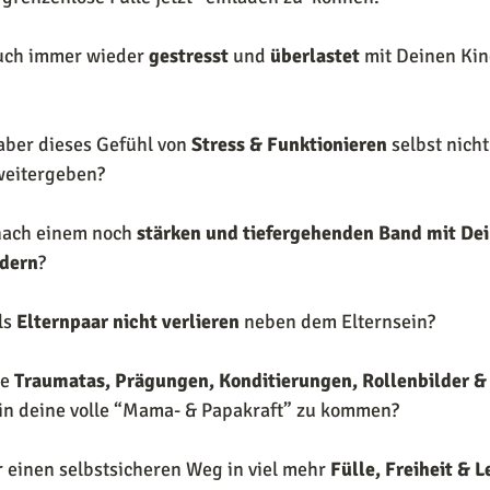
uch immer wieder 
gestresst
 und 
überlastet
 mit Deinen Kin
ber dieses Gefühl von 
Stress & Funktionieren
 selbst nich
weitergeben? 
nach einem noch 
stärken und tiefergehenden Band mit De
ndern
?
s 
Elternpaar nicht verlieren
 neben dem Elternsein?
e 
Traumatas, Prägungen, Konditierungen, Rollenbilder &
 in deine volle “Mama- & Papakraft” zu kommen?
r einen selbstsicheren Weg in viel mehr 
Fülle, Freiheit & L