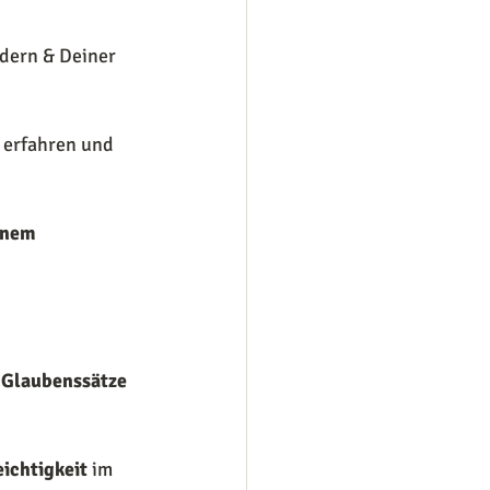
dern & Deiner 
t erfahren und 
inem 
 Glaubenssätze 
eichtigkeit
 im 