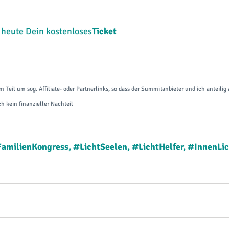
 heute Dein kostenloses
Ticket
m Teil um sog. Affiliate- oder Partnerlinks, so dass der Summitanbieter und ich anteilig
ch kein finanzieller Nachteil
amilienKongress
, 
#LichtSeelen
, 
#LichtHelfer
, 
#InnenLic