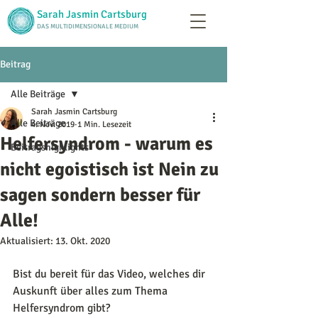
Sarah Jasmin Cartsburg
DAS MULTIDIMENSIONALE MEDIUM
Beitrag
Alle Beiträge
Sarah Jasmin Cartsburg
Alle Beiträge
4. Nov. 2019
1 Min. Lesezeit
Helfersyndrom - warum es
Beitragshighlights
nicht egoistisch ist Nein zu
sagen sondern besser für
Alle!
Aktualisiert:
13. Okt. 2020
Bist du bereit für das Video, welches dir 
Auskunft über alles zum Thema 
Helfersyndrom gibt?