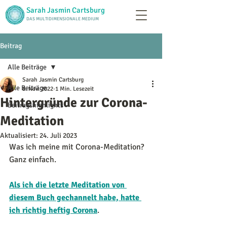
Sarah Jasmin Cartsburg
DAS MULTIDIMENSIONALE MEDIUM
Beitrag
Alle Beiträge
Sarah Jasmin Cartsburg
Alle Beiträge
8. Nov. 2022
1 Min. Lesezeit
Hintergründe zur Corona-
Beitragshighlights
Meditation
Aktualisiert:
24. Juli 2023
Was ich meine mit Corona-Meditation? 
Ganz einfach.
Als ich die letzte Meditation von 
diesem Buch gechannelt habe, hatte 
ich richtig heftig Corona
.