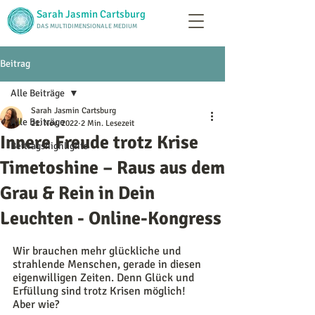
Sarah Jasmin Cartsburg
DAS MULTIDIMENSIONALE MEDIUM
Beitrag
Alle Beiträge
Sarah Jasmin Cartsburg
Alle Beiträge
21. Nov. 2022
2 Min. Lesezeit
Innere Freude trotz Krise
Beitragshighlights
Timetoshine – Raus aus dem
Grau & Rein in Dein
Leuchten - Online-Kongress
Wir brauchen mehr glückliche und 
strahlende Menschen, gerade in diesen 
eigenwilligen Zeiten. Denn Glück und 
Erfüllung sind trotz Krisen möglich! 
Aber wie?