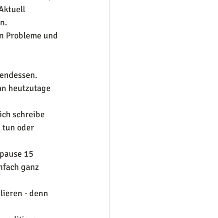
Aktuell 
n.
ten Probleme und 
endessen.
an heutzutage 
ich schreibe 
 tun oder 
spause 15 
nfach ganz 
lieren - denn 