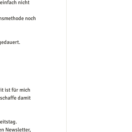
einfach nicht 
onsmethode noch 
gedauert. 
t ist für mich 
 schaffe damit 
itstag.
en Newsletter, 