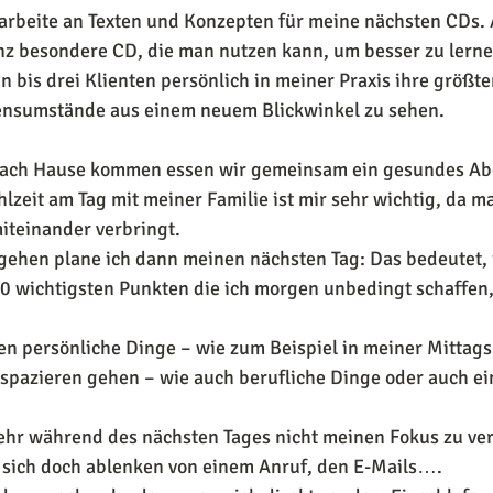
arbeite an Texten und Konzepten für meine nächsten CDs. 
anz besondere CD, die man nutzen kann, um besser zu lerne
in bis drei Klienten persönlich in meiner Praxis ihre größ
bensumstände aus einem neuem Blickwinkel zu sehen.
ach Hause kommen essen wir gemeinsam ein gesundes Ab
zeit am Tag mit meiner Familie ist mir sehr wichtig, da m
iteinander verbringt.
gehen plane ich dann meinen nächsten Tag: Das bedeutet, 
10 wichtigsten Punkten die ich morgen unbedingt schaffen,
en persönliche Dinge – wie zum Beispiel in meiner Mittag
 spazieren gehen – wie auch berufliche Dinge oder auch ei
 sehr während des nächsten Tages nicht meinen Fokus zu ver
n sich doch ablenken von einem Anruf, den E-Mails….