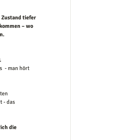
 Zustand tiefer 
ekommen – wo 
n.
.
  - man hört 
ten 
 - das 
ich die 