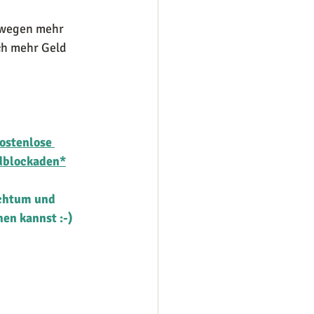
bewegen mehr 
ch mehr Geld 
ostenlose 
ldblockaden*
chtum und 
en kannst :-)