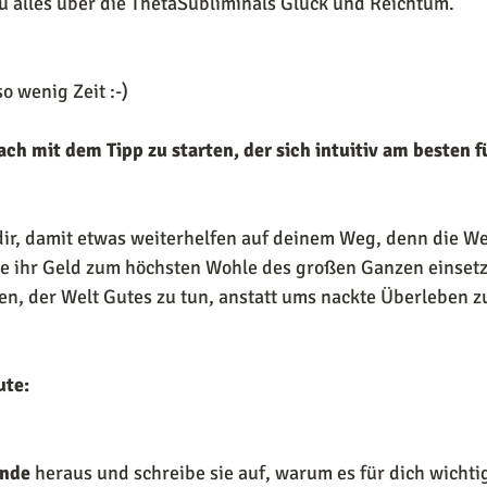
 du alles über die ThetaSubliminals Glück und Reichtum.
o wenig Zeit :-) 
ach mit dem Tipp zu starten, der sich intuitiv am besten fü
 dir, damit etwas weiterhelfen auf deinem Weg, denn die W
e ihr Geld zum höchsten Wohle des großen Ganzen einsetz
en, der Welt Gutes zu tun, anstatt ums nackte Überleben z
ute: 
ünde
 heraus und schreibe sie auf, warum es für dich wichti