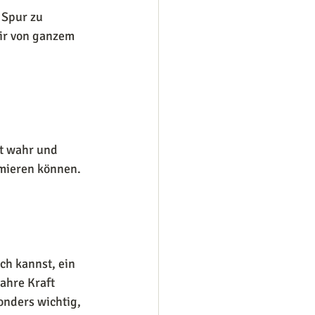
 Spur zu 
dir von ganzem 
ht wahr und 
rmieren können.
ch kannst, ein 
ahre Kraft 
nders wichtig, 