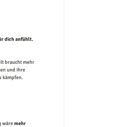
r dich anfühlt. 
elt braucht mehr 
en und ihre 
u kämpfen. 
g wäre 
mehr 