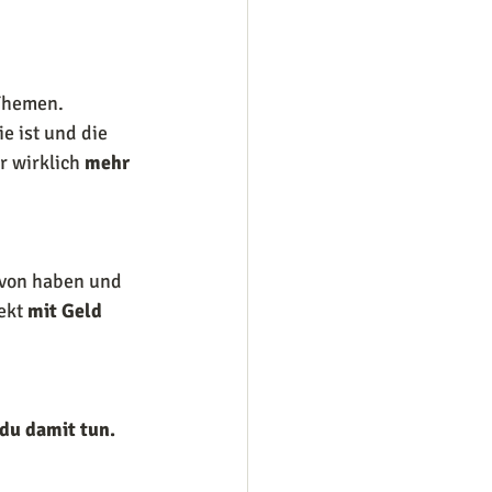
 Themen.
e ist und die 
 wirklich 
mehr 
avon haben und 
ekt 
mit Geld 
du damit tun. 