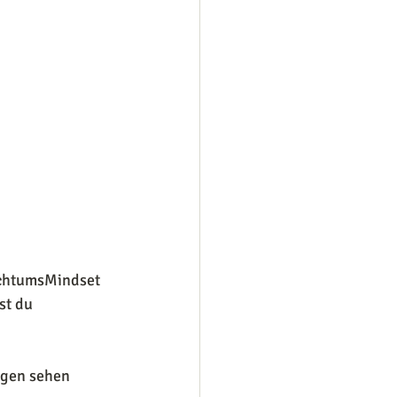
ichtumsMindset 
st du 
ngen sehen 