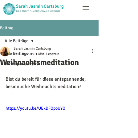
Sarah Jasmin Cartsburg
DAS MULTIDIMENSIONALE MEDIUM
Beitrag
Alle Beiträge
Sarah Jasmin Cartsburg
Alle Beiträge
23. Dez. 2019
1 Min. Lesezeit
Weihnachtsmeditation
Beitragshighlights
Bist du bereit für diese entspannende, 
besinnliche Weihnachtsmeditation?
https://youtu.be/UEkDFQpoUYQ