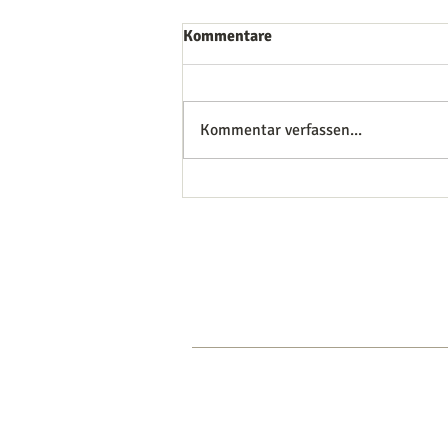
Kommentare
Kommentar verfassen...
Du bestehst aus Sternen-DNA
—> und das bedeutet es für
dich
HOME
AKADEMIE
GRA
© 2015-2026 by Sarah Jasmin Cartsbur
www.sarahcartsburg.com