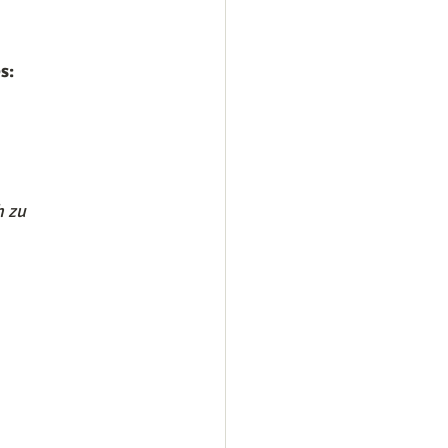
s:
h zu 