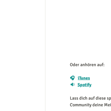
Oder anhören auf:
🎧   
iTunes
🔉   
Spotify
Lass dich auf diese s
Community deine Mein