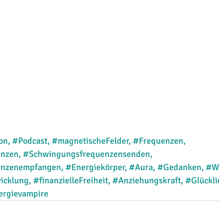
on
, 
#Podcast
, 
#magnetischeFelder
, 
#Frequenzen
, 
enzen
, 
#Schwingungsfrequenzensenden
, 
enzenempfangen
, 
#Energiekörper
, 
#Aura
, 
#Gedanken
, 
#W
wicklung
, 
#finanzielleFreiheit
, 
#Anziehungskraft
, 
#Glückli
ergievampire