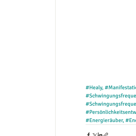
#Healy
, 
#Manifestati
#Schwingungsfrequ
#Schwingungsfrequ
#Persönlichkeitsent
#Energieräuber
, 
#En