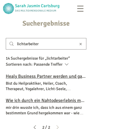
Sarah Jasmin Cartsburg
DAS MULTIDIMENSIONALE MEDIUM
Suchergebnisse
14 Suchergebnisse für „lichtarbeiter“
Sortieren nach:
Passende Treffer
Healy Business Partner werden und ganz einfach ein stabiles und wachsendes Nebeneinkommen aufbauen
Bist du Heilpraktiker, Heiler, Coach,
Therapeut, Yogalehrer, Licht-Seele,
Lichtarbeiter
oder Arzt?
Wie ich durch ein Nahtodeserlebnis meine wahre Berufung fand
mir drin wusste ich, dass ich aus einem ganz
bestimmten Grund hergekommen war - wie
jeder von uns "
Lichtarbeitern
/
2
2