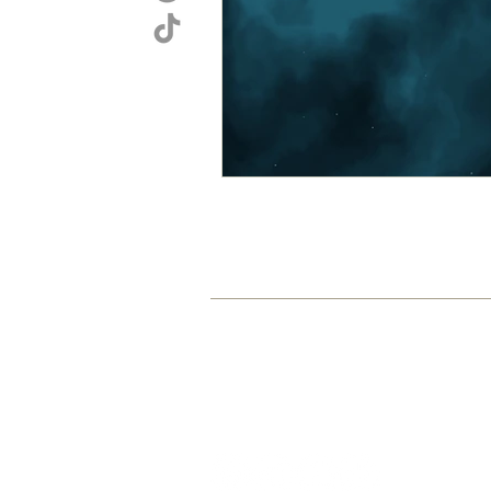
HOME
AKADEMIE
GRA
© 2015-2026 by Sarah Jasmin Cartsbur
www.sarahcartsburg.com
sarah@sarahcartsburg.com