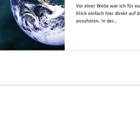
Vor einer Weile war ich für euch bei cropfm.at zu hören.
Klick einfach hier direkt auf 
anzuhören. In der...
TIS
EVENTS
BÜCHER
APP
ÜBER
M
g
* Alle deine Daten werden gemäß me
Datenschutzerklärung
Kontakt & Impressum
**Namen und Bilder von Personen auf
AGB
Datenschutzgründen geändert.
Newsletter