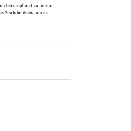
das YouTube Video, um es
EHR
LOG IN
iner
Datenschutzerklärung
verarbeitet.
 meiner Website sind zum Teil aus