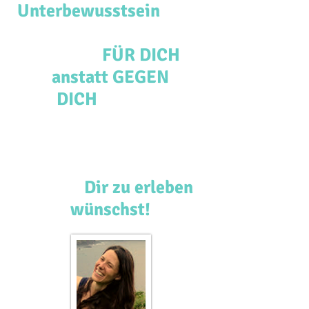
Unterbewusstsein
so zu
verändern,
dass es
FÜR DICH
anstatt GEGEN
DICH
arbeitet
- um Deine Zukunft in
die Richtung zu lenken,
die DU
Dir zu erleben
wünschst!