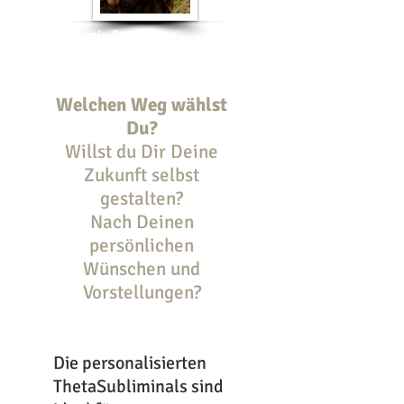
Sarah Jasmin Cartsburg
B.A. of Alternative System of Medicines
(India)
Welchen Weg wählst
Du?
Willst du Dir Deine
Zukunft selbst
gestalten?
Nach Deinen
persönlichen
Wünschen und
Vorstellungen?
Die personalisierten
ThetaSubliminals sind