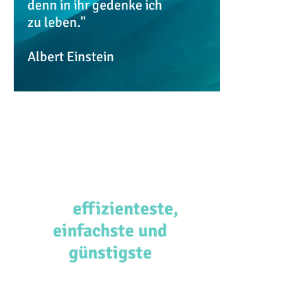
denn in ihr gedenke ich
zu leben."
Albert Einstein
Die ThetaSubliminals
sind weltweit mit
Abstand
das
effizienteste,
einfachste und
günstigste
Werkzeug das mir
bekannt ist um Dein