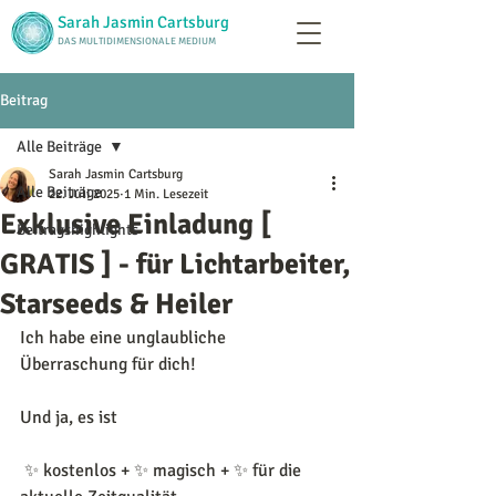
Sarah Jasmin Cartsburg
DAS MULTIDIMENSIONALE MEDIUM
Beitrag
Alle Beiträge
Sarah Jasmin Cartsburg
Alle Beiträge
22. Juli 2025
1 Min. Lesezeit
Exklusive Einladung [
Beitragshighlights
GRATIS ] - für Lichtarbeiter,
Starseeds & Heiler
Ich habe eine unglaubliche 
Überraschung für dich!
Und ja, es ist
 ✨ kostenlos + ✨ magisch + ✨ für die 